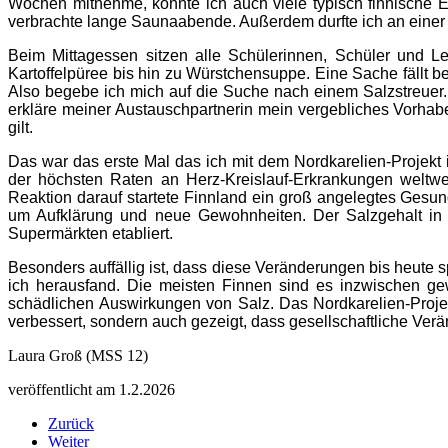
Wochen
mitnehme, konnte ich auch viele typisch finnische 
verbrachte lange
Saunaabende. Außerdem durfte ich an einer 
Beim Mittagessen sitzen alle Schülerinnen, Schüler und L
Kartoffelpüree bis
hin zu Würstchensuppe. Eine Sache fällt be
Also begebe ich mich auf
die Suche nach einem Salzstreuer.
erkläre meiner Austauschpartnerin
mein vergebliches Vorhabe
gilt.
Das war das erste Mal das ich mit dem Nordkarelien-Projekt
der höchsten Raten an Herz-Kreislauf-Erkrankungen weltwe
Reaktion darauf startete Finnland ein groß angelegtes Gesun
um Aufklärung und neue Gewohnheiten. Der Salzgehalt
in
Supermärkten etabliert.
Besonders auffällig ist, dass diese Veränderungen bis heute s
ich
herausfand. Die meisten Finnen sind es inzwischen ge
schädlichen
Auswirkungen von Salz.
Das Nordkarelien-Projek
verbessert, sondern auch gezeigt, dass
gesellschaftliche Ver
Laura Groß (MSS 12)
veröffentlicht am 1.2.2026
Zurück
Weiter