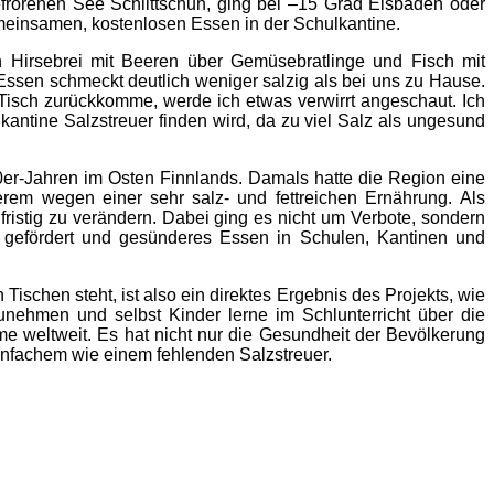
frorenen See Schlittschuh, ging bei –15 Grad Eisbaden oder
einsamen, kostenlosen Essen in der Schulkantine.
n Hirsebrei mit Beeren über Gemüsebratlinge und Fisch mit
Essen schmeckt deutlich weniger salzig als bei uns zu Hause.
Tisch zurückkomme, werde ich etwas verwirrt angeschaut. Ich
lkantine
Salzstreuer finden wird, da zu viel Salz als ungesund
0er-Jahren im Osten Finnlands.
Damals hatte die Region eine
derem wegen einer sehr salz- und
fettreichen Ernährung.
Als
fristig zu verändern.
Dabei ging es nicht um Verbote, sondern
tte gefördert und gesünderes Essen
in Schulen, Kantinen und
Tischen steht, ist also ein direktes Ergebnis des Projekts, wie
unehmen und selbst Kinder lerne im Schlunterricht über die
mme weltweit.
Es hat nicht nur die Gesundheit der Bevölkerung
Einfachem wie
einem fehlenden Salzstreuer.