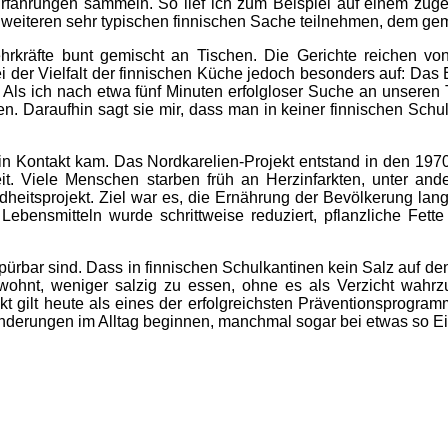
Erfahrungen sammeln. So lief ich zum Beispiel
auf einem zuge
weiteren sehr typischen finnischen Sache
teilnehmen, dem gem
ehrkräfte bunt gemischt an Tischen. Die
Gerichte reichen vo
i der Vielfalt der finnischen Küche jedoch besonders
auf: Das 
 Als ich nach etwa fünf Minuten erfolgloser Suche an unseren
n. Daraufhin sagt sie mir, dass man in keiner finnischen Schu
 in Kontakt kam.
Das Nordkarelien-Projekt entstand in den 197
it.
Viele Menschen starben früh an Herzinfarkten, unter an
dheitsprojekt.
Ziel war es, die Ernährung der Bevölkerung lang
 Lebensmitteln wurde schrittweise reduziert, pflanzliche Fe
pürbar sind. Dass in finnischen
Schulkantinen kein Salz auf den 
wohnt, weniger salzig zu essen, ohne es als
Verzicht wahrz
t gilt heute als eines der erfolgreichsten Präventionsprogra
änderungen im Alltag beginnen, manchmal sogar bei etwas so 