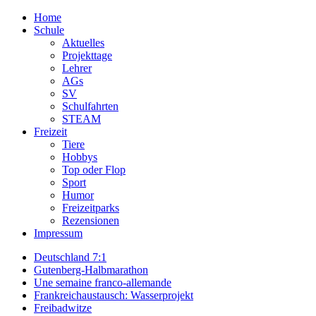
Home
Schule
Aktuelles
Projekttage
Lehrer
AGs
SV
Schulfahrten
STEAM
Freizeit
Tiere
Hobbys
Top oder Flop
Sport
Humor
Freizeitparks
Rezensionen
Impressum
Deutschland 7:1
Gutenberg-Halbmarathon
Une semaine franco-allemande
Frankreichaustausch: Wasserprojekt
Freibadwitze