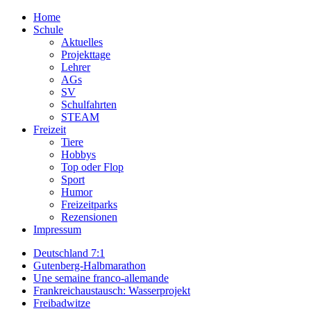
Home
Schule
Aktuelles
Projekttage
Lehrer
AGs
SV
Schulfahrten
STEAM
Freizeit
Tiere
Hobbys
Top oder Flop
Sport
Humor
Freizeitparks
Rezensionen
Impressum
Deutschland 7:1
Gutenberg-Halbmarathon
Une semaine franco-allemande
Frankreichaustausch: Wasserprojekt
Freibadwitze