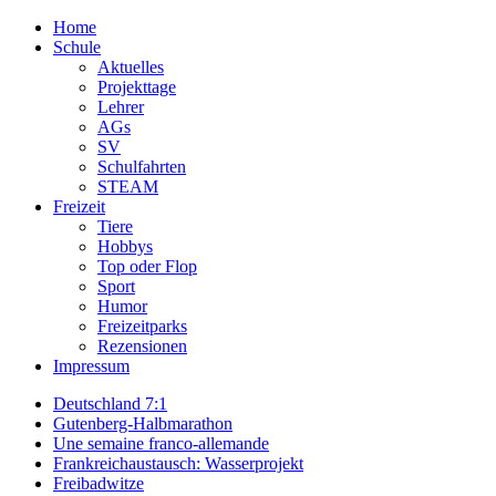
Home
Schule
Aktuelles
Projekttage
Lehrer
AGs
SV
Schulfahrten
STEAM
Freizeit
Tiere
Hobbys
Top oder Flop
Sport
Humor
Freizeitparks
Rezensionen
Impressum
Deutschland 7:1
Gutenberg-Halbmarathon
Une semaine franco-allemande
Frankreichaustausch: Wasserprojekt
Freibadwitze