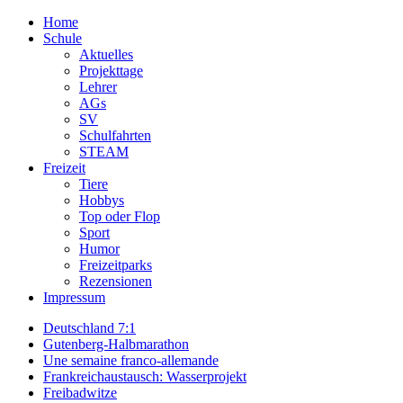
Home
Schule
Aktuelles
Projekttage
Lehrer
AGs
SV
Schulfahrten
STEAM
Freizeit
Tiere
Hobbys
Top oder Flop
Sport
Humor
Freizeitparks
Rezensionen
Impressum
Deutschland 7:1
Gutenberg-Halbmarathon
Une semaine franco-allemande
Frankreichaustausch: Wasserprojekt
Freibadwitze