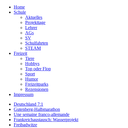
Home
Schule
Aktuelles
Projekttage
Lehrer
AGs
SV
Schulfahrten
STEAM
Freizeit
Tiere
Hobbys
Top oder Flop
Sport
Humor
Freizeitparks
Rezensionen
Impressum
Deutschland 7:1
Gutenberg-Halbmarathon
Une semaine franco-allemande
Frankreichaustausch: Wasserprojekt
Freibadwitze