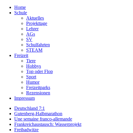
Home
Schule
Aktuelles
Projekttage
Lehrer
AGs
SV
Schulfahrten
STEAM
Freizeit
Tiere
Hobbys
Top oder Flop
Sport
Humor
Freizeitparks
Rezensionen
Impressum
Deutschland 7:1
Gutenberg-Halbmarathon
Une semaine franco-allemande
Frankreichaustausch: Wasserprojekt
Freibadwitze