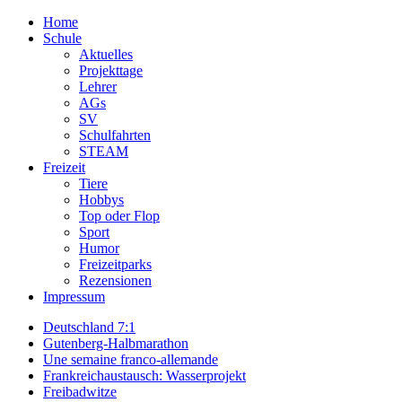
Home
Schule
Aktuelles
Projekttage
Lehrer
AGs
SV
Schulfahrten
STEAM
Freizeit
Tiere
Hobbys
Top oder Flop
Sport
Humor
Freizeitparks
Rezensionen
Impressum
Deutschland 7:1
Gutenberg-Halbmarathon
Une semaine franco-allemande
Frankreichaustausch: Wasserprojekt
Freibadwitze