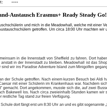
iert:
----
and-Austausch Erasmus+ Ready Steady Go!
auschschülerin und mich in die Meadowhall, welche mit einer V
n Austauschschülern getroffen. Um circa 18:00 Uhr machten wi
einsam in die Innenstadt von Sheffield zu fahren. Dort habe
nstatt in der Innenstadt zu bleiben. Meadowhall ist das Sho
sind wir ins Paradise Adventure Island zum Minigolfen gegan
der Schule getroffen. Nach einem kurzen Besuch bei Aldi habe
esar mit einer Schülerin im Krankenhaus war. Nachdem sich ein
ict” gemacht. Dort angekommen, musste sich die, auf zwei Bus
h Bakewell los. Nach circa zweieinhalb Stunden kamen wir sch
 restliche Tag stand
zur freien Verfügung.
hule dort fängt erst um 8:30 Uhr an und es gibt sogenannte „fo