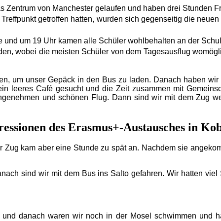
 Zentrum von Manchester gelaufen und haben drei Stunden F
n Treffpunkt getroffen hatten, wurden sich gegenseitig die neuen
 und um 19 Uhr kamen alle Schüler wohlbehalten an der Schul
erden, wobei die meisten Schüler von dem Tagesausflug womög
en, um unser Gepäck in den Bus zu laden. Danach haben wir no
in leeres Café gesucht und die Zeit zusammen mit Gemeinscha
angenehmen und schönen Flug. Dann sind wir mit dem Zug we
essionen des Erasmus+-Austausches in Ko
Ihr Zug kam aber eine Stunde zu spät an. Nachdem sie angeko
Danach sind wir mit dem Bus ins Salto gefahren. Wir hatten vi
und danach waren wir noch in der Mosel schwimmen und habe