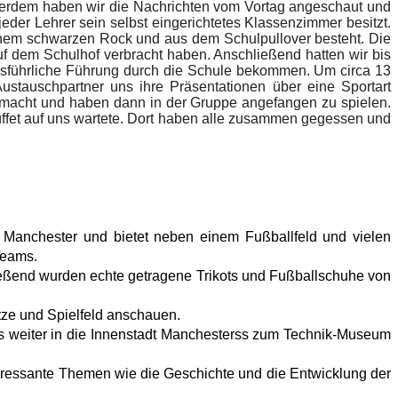
ußerdem haben wir die Nachrichten vom Vortag angeschaut und
eder Lehrer sein selbst eingerichtetes Klassenzimmer besitzt.
nem schwarzen Rock und aus dem Schulpullover besteht. Die
f dem Schulhof verbracht haben. Anschließend hatten wir bis
usführliche Führung durch die Schule bekommen. Um circa 13
stauschpartner uns ihre Präsentationen über eine Sportart
gemacht und haben dann in der Gruppe angefangen zu spielen.
ffet auf uns wartete. Dort haben alle zusammen gegessen und
 Manchester und bietet neben einem Fußballfeld und vielen
Teams.
eßend wurden echte getragene Trikots und Fußballschuhe von
ätze und Spielfeld anschauen.
s weiter in die Innenstadt Manchesterss zum Technik-Museum
nteressante Themen wie die Geschichte und die Entwicklung der