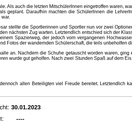
hule. Als auch die letzten MitschülerInnen eingetroffen waren,
als geplant. Daraufhin machten die SchülerInnen die LehrerI
 war.
esar stellte die Sportlerinnen und Sportler nun vor zwei Opti
n nächsten Zug warten. Letztendlich entschied sich der Klasse
uf einem Spazierweg, der jedoch vom vergangenen Hochwasser 
d Fotos der wandernden Schülerschaft, die teils unbeholfen d
alle an. Nachdem die Schuhe getauscht worden waren, ging es
deren wurde gut geholfen. Nach zwei Stunden Spaß auf dem E
 dennoch allen Beteiligten viel Freude bereitet. Letztendlic
cht:
30.01.2023
iert:
----