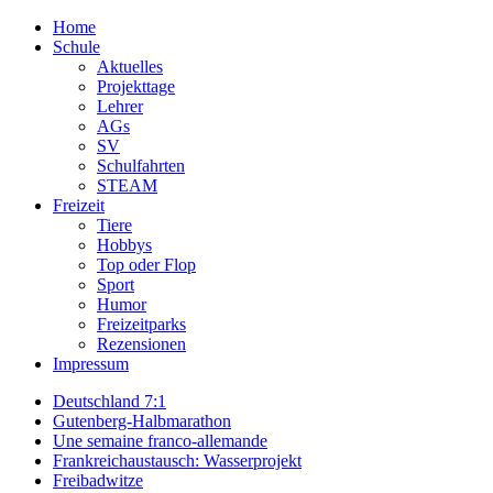
Home
Schule
Aktuelles
Projekttage
Lehrer
AGs
SV
Schulfahrten
STEAM
Freizeit
Tiere
Hobbys
Top oder Flop
Sport
Humor
Freizeitparks
Rezensionen
Impressum
Deutschland 7:1
Gutenberg-Halbmarathon
Une semaine franco-allemande
Frankreichaustausch: Wasserprojekt
Freibadwitze