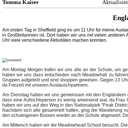
Tomma Kaiser
Aktualis
Engl
Am ersten Tag in Sheffield ging es um 11 Uhr für meine Aust
in Großbritannien ist. Dort haben wir uns mit vielen andere
Uhr viele verschiedene Aktivitäten machen konnten.
Am Montag Morgen trafen wir uns alle an der Schule, um gem
haben wir uns dazu entschieden nach Meadowhall zu fahren a
Gruppen aufgeteilt und sind shoppen gewesen. Gegen 13 Uhr 
da Freizeit mit unseren Austauschpartnern.
Am Dienstag haben wir uns gemeinsam mit den Engländern an 
dass eine Aufsichtsperson zu wenig anwesend war, da Frau Ca
haben wir uns auf den Weg in den Nationalpark “Peak Distr
Nachdem sich alle gesammelt hatten, ging die Wanderung nac
den
schuleigenen Bussen wieder an der Schule abgesetzt. Der
Am Mittwoch haben wir die Meadowhead School besucht. Die Sc