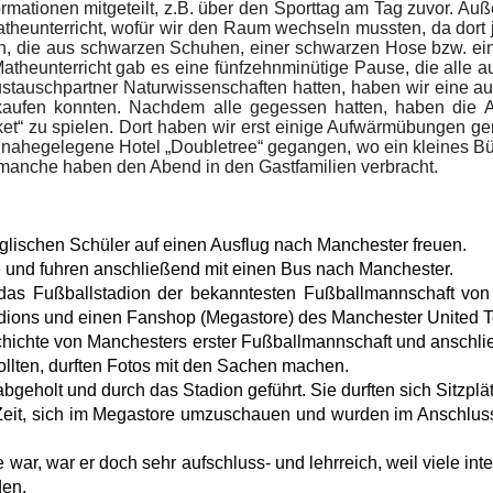
rmationen mitgeteilt, z.B. über den Sporttag am Tag zuvor. A
theunterricht, wofür wir den Raum wechseln mussten, da dort j
n, die aus schwarzen Schuhen, einer schwarzen Hose bzw. ei
theunterricht gab es eine fünfzehnminütige Pause, die alle au
ustauschpartner Naturwissenschaften hatten, haben wir eine a
kaufen konnten. Nachdem alle gegessen hatten, haben die Au
cket“ zu spielen. Dort haben wir erst einige Aufwärmübungen 
 nahegelegene Hotel „Doubletree“ gegangen, wo ein kleines Bü
manche haben den Abend in den Gastfamilien verbracht.
nglischen Schüler auf einen Ausflug nach Manchester freuen.
le und fuhren anschließend mit einen Bus nach Manchester.
 das Fußballstadion der bekanntesten Fußballmannschaft von
adions und einen Fanshop (Megastore) des Manchester United 
hichte von Manchesters erster Fußballmannschaft und anschli
ollten, durften Fotos mit den Sachen machen.
bgeholt und durch das Stadion geführt. Sie durften sich Sitzpl
 Zeit, sich im Megastore umzuschauen und wurden im Anschlus
 war, war er doch sehr aufschluss- und lehrreich, weil viele i
den.