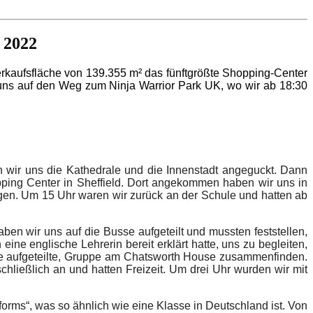
 2022
erkaufsfläche von 139.355 m² das fünftgrößte Shopping-Center
r uns auf den Weg zum Ninja Warrior Park UK, wo wir ab 18:30
n wir uns die Kathedrale und die Innenstadt angeguckt. Dann
pping Center in Sheffield. Dort angekommen haben wir uns in
gen. Um 15 Uhr waren wir zurück an der Schule und hatten ab
n wir uns auf die Busse aufgeteilt und mussten feststellen,
e englische Lehrerin bereit erklärt hatte, uns zu begleiten,
se aufgeteilte, Gruppe am Chatsworth House zusammenfinden.
ließlich an und hatten Freizeit. Um drei Uhr wurden wir mit
rms“, was so ähnlich wie eine Klasse in Deutschland ist. Von