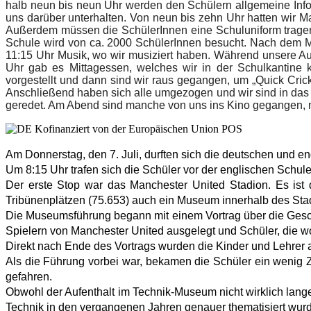
halb neun bis neun Uhr werden den Schülern allgemeine Info
uns darüber unterhalten. Von neun bis zehn Uhr hatten wir Ma
Außerdem müssen die SchülerInnen eine Schuluniform trage
Schule wird von ca. 2000 SchülerInnen besucht. Nach dem Ma
11:15 Uhr Musik, wo wir musiziert haben. Während unsere A
Uhr gab es Mittagessen, welches wir in der Schulkantine 
vorgestellt und dann sind wir raus gegangen, um „Quick Cri
Anschließend haben sich alle umgezogen und wir sind in das
geredet. Am Abend sind manche von uns ins Kino gegangen, 
Am Donnerstag, den 7. Juli, durften sich die deutschen und e
Um 8:15 Uhr trafen sich die Schüler vor der englischen Schu
Der erste Stop war das Manchester United Stadion. Es ist
Tribünenplätzen (75.653) auch ein Museum innerhalb des St
Die Museumsführung begann mit einem Vortrag über die Gesc
Spielern von Manchester United ausgelegt und Schüler, die w
Direkt nach Ende des Vortrags wurden die Kinder und Lehrer a
Als die Führung vorbei war, bekamen die Schüler ein wenig
gefahren.
Obwohl der Aufenthalt im Technik-Museum nicht wirklich lange
Technik in den vergangenen Jahren genauer thematisiert wur