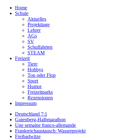
Home
Schule
Aktuelles
Projekttage
Lehrer
AGs
SV
Schulfahrten
STEAM
Freizeit
Tiere
Hobbys
Top oder Flop
Sport
Humor
Freizeitparks
Rezensionen
Impressum
Deutschland 7:1
Gutenberg-Halbmarathon
Une semaine franco-allemande
Frankreichaustausch: Wasserprojekt
Freibadwitze