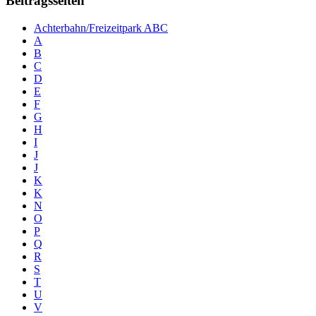
Beitragsseiten
Achterbahn/Freizeitpark ABC
A
B
C
D
E
F
G
H
I
J
J
K
K
N
O
P
Q
R
S
T
U
V