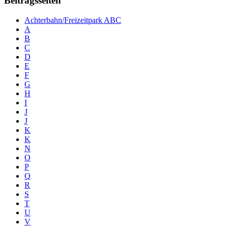
Beitragsseiten
Achterbahn/Freizeitpark ABC
A
B
C
D
E
F
G
H
I
J
J
K
K
N
O
P
Q
R
S
T
U
V