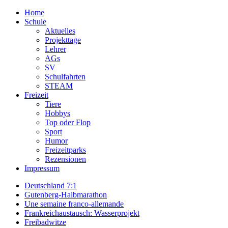
Home
Schule
Aktuelles
Projekttage
Lehrer
AGs
SV
Schulfahrten
STEAM
Freizeit
Tiere
Hobbys
Top oder Flop
Sport
Humor
Freizeitparks
Rezensionen
Impressum
Deutschland 7:1
Gutenberg-Halbmarathon
Une semaine franco-allemande
Frankreichaustausch: Wasserprojekt
Freibadwitze