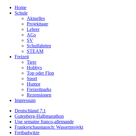
Home
Schule
Aktuelles
Projekttage
Lehrer
AGs
SV
Schulfahrten
STEAM
Freizeit
Tiere
Hobbys
Top oder Flop
Sport
Humor
Freizeitparks
Rezensionen
Impressum
Deutschland 7:1
Gutenberg-Halbmarathon
Une semaine franco-allemande
Frankreichaustausch: Wasserprojekt
Freibadwitze