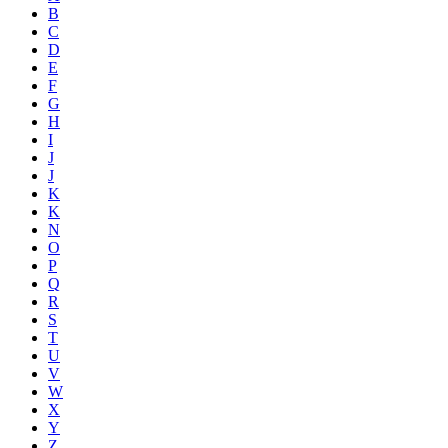
B
C
D
E
F
G
H
I
J
J
K
K
N
O
P
Q
R
S
T
U
V
W
X
Y
Z