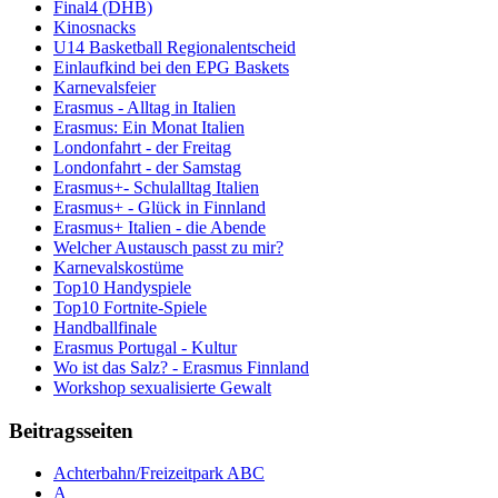
Final4 (DHB)
Kinosnacks
U14 Basketball Regionalentscheid
Einlaufkind bei den EPG Baskets
Karnevalsfeier
Erasmus - Alltag in Italien
Erasmus: Ein Monat Italien
Londonfahrt - der Freitag
Londonfahrt - der Samstag
Erasmus+- Schulalltag Italien
Erasmus+ - Glück in Finnland
Erasmus+ Italien - die Abende
Welcher Austausch passt zu mir?
Karnevalskostüme
Top10 Handyspiele
Top10 Fortnite-Spiele
Handballfinale
Erasmus Portugal - Kultur
Wo ist das Salz? - Erasmus Finnland
Workshop sexualisierte Gewalt
Beitragsseiten
Achterbahn/Freizeitpark ABC
A