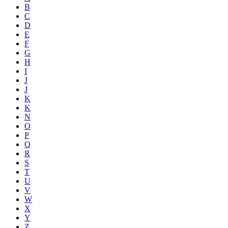
B
C
D
E
F
G
H
I
J
J
K
K
N
O
P
Q
R
S
T
U
V
W
X
Y
Z