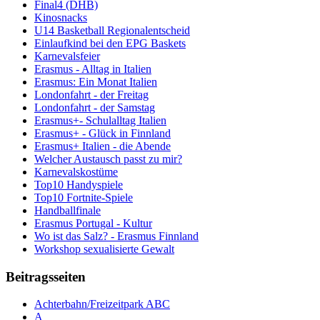
Final4 (DHB)
Kinosnacks
U14 Basketball Regionalentscheid
Einlaufkind bei den EPG Baskets
Karnevalsfeier
Erasmus - Alltag in Italien
Erasmus: Ein Monat Italien
Londonfahrt - der Freitag
Londonfahrt - der Samstag
Erasmus+- Schulalltag Italien
Erasmus+ - Glück in Finnland
Erasmus+ Italien - die Abende
Welcher Austausch passt zu mir?
Karnevalskostüme
Top10 Handyspiele
Top10 Fortnite-Spiele
Handballfinale
Erasmus Portugal - Kultur
Wo ist das Salz? - Erasmus Finnland
Workshop sexualisierte Gewalt
Beitragsseiten
Achterbahn/Freizeitpark ABC
A