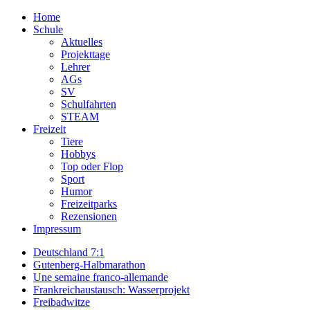
Home
Schule
Aktuelles
Projekttage
Lehrer
AGs
SV
Schulfahrten
STEAM
Freizeit
Tiere
Hobbys
Top oder Flop
Sport
Humor
Freizeitparks
Rezensionen
Impressum
Deutschland 7:1
Gutenberg-Halbmarathon
Une semaine franco-allemande
Frankreichaustausch: Wasserprojekt
Freibadwitze