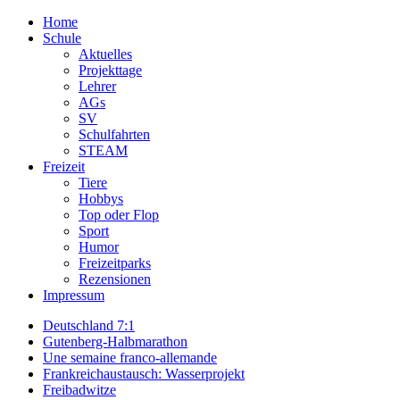
Home
Schule
Aktuelles
Projekttage
Lehrer
AGs
SV
Schulfahrten
STEAM
Freizeit
Tiere
Hobbys
Top oder Flop
Sport
Humor
Freizeitparks
Rezensionen
Impressum
Deutschland 7:1
Gutenberg-Halbmarathon
Une semaine franco-allemande
Frankreichaustausch: Wasserprojekt
Freibadwitze