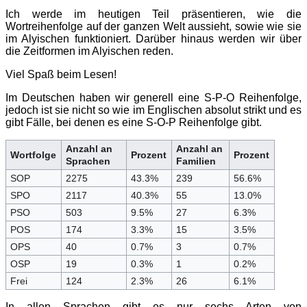
Ich werde im heutigen Teil präsentieren, wie die
Wortreihenfolge auf der ganzen Welt aussieht, sowie wie sie
im Alyischen funktioniert. Darüber hinaus werden wir über
die Zeitformen im Alyischen reden.
Viel Spaß beim Lesen!
Im Deutschen haben wir generell eine S-P-O Reihenfolge,
jedoch ist sie nicht so wie im Englischen absolut strikt und es
gibt Fälle, bei denen es eine S-O-P Reihenfolge gibt.
Anzahl an
Anzahl an
Wortfolge
Prozent
Prozent
Sprachen
Familien
SOP
2275
43.3%
239
56.6%
SPO
2117
40.3%
55
13.0%
PSO
503
9.5%
27
6.3%
POS
174
3.3%
15
3.5%
OPS
40
0.7%
3
0.7%
OSP
19
0.3%
1
0.2%
Frei
124
2.3%
26
6.1%
In allen Sprachen gibt es nur sechs Arten von