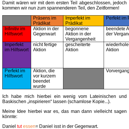
Damit wären wir mit dem ersten Teil abgeschlossen, jedoch
kommen wir nun zum spannenderen Teil, den Zeitformen!
Präsens im
Imperfekt im
Perfekt im 
Prädikat
Prädikat
Infinitiv im
Aktion in der
begonnene
beendete A
Hilfswort
Gegenwart
Aktion in der
der Vergan
Vergangenheit
Imperfekt
nicht fertige
gescheiterte
wiederhol
im Hilfswort
Aktion
Aktion
Aktion
Perfekt im
Aktion, die
Vorvergang
Hilfswort
vor kurzem
beendet
wurde
Ich habe mich hierbei ein wenig vom Lateinischen und
Baskischen „inspirieren“ lassen (schamlose Kopie...).
Meine Idee hierbei war es, das man dann vielleicht sagen
könnte:
Daniel
tut
essen
= Daniel isst in der Gegenwart.